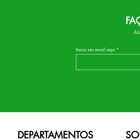
FA
As
Insira seu email aqui
DEPARTAMENTOS
SO