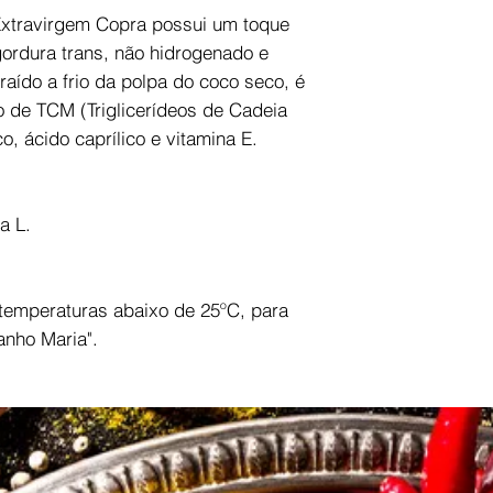
xtravirgem Copra possui um toque
 gordura trans, não hidrogenado e
raído a frio da polpa do coco seco, é
co de TCM (Triglicerídeos de Cadeia
o, ácido caprílico e vitamina E.
a L.
 temperaturas abaixo de 25ºC, para
anho Maria".