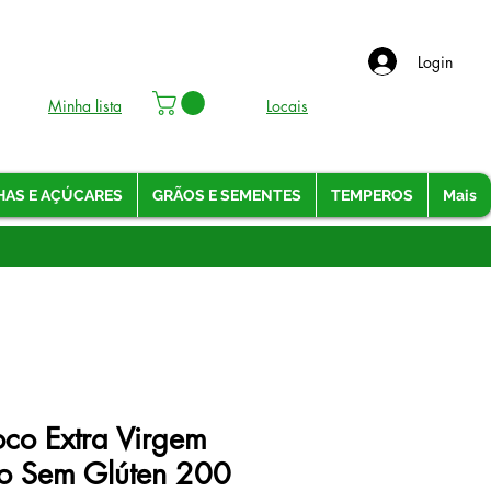
Login
Minha lista
Locais
HAS E AÇÚCARES
GRÃOS E SEMENTES
TEMPEROS
Mais
co Extra Virgem
o Sem Glúten 200