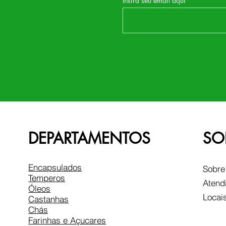
Insira seu email aqui
DEPARTAMENTOS
SO
Encapsulados
Sobre
Temperos
Atend
Óleos
Locai
Castanhas
Chás
Farinhas e Açucares