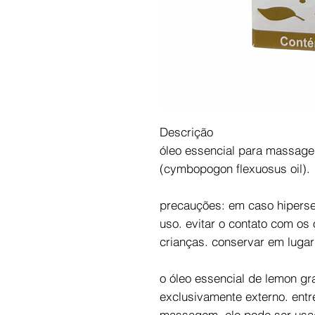
Descrição
óleo essencial para massag
(cymbopogon flexuosus oil).
precauções: em caso hiperse
uso. evitar o contato com os
crianças. conservar em lugar
o óleo essencial de lemon gr
exclusivamente externo. entr
massagem, ele pode ser us