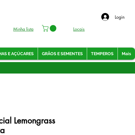
Login
Minha lista
Locais
HAS E AÇÚCARES
GRÃOS E SEMENTES
TEMPEROS
Mais
cial Lemongrass
za