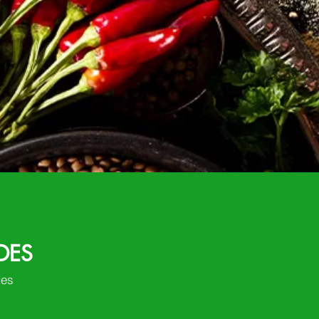
DES
des