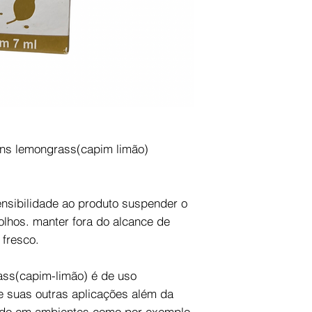
ens lemongrass(capim limão)
nsibilidade ao produto suspender o
 olhos. manter fora do alcance de
 fresco.
ass(capim-limão) é de uso
e suas outras aplicações além da
ado em ambientes como por exemplo