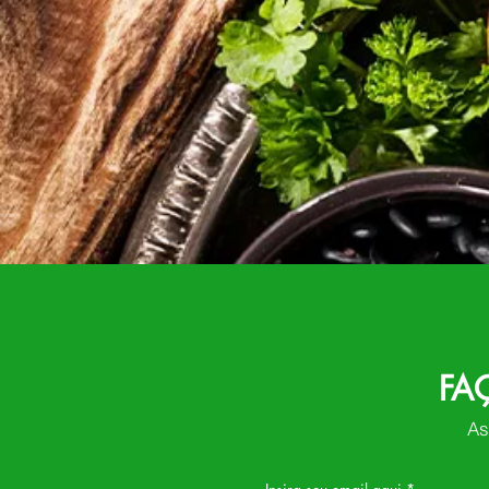
FA
As