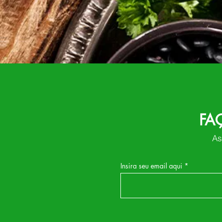
FA
As
Insira seu email aqui