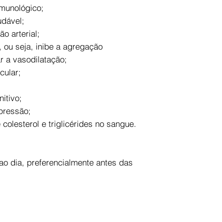
imunológico;
udável;
ão arterial;
o, ou seja, inibe a agregação
r a vasodilatação;
cular;
itivo;
epressão;
 colesterol e triglicérides no sangue.
o dia, preferencialmente antes das