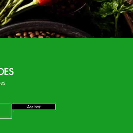
DES
des
Assinar