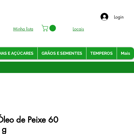
Login
Minha lista
Locais
HAS E AÇÚCARES
GRÃOS E SEMENTES
TEMPEROS
Mais
leo de Peixe 60
1g