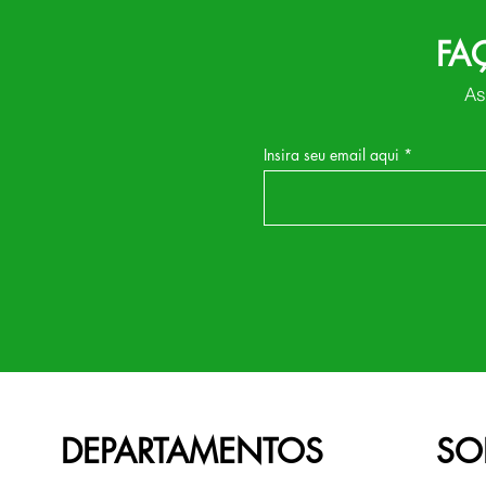
FA
As
Insira seu email aqui
DEPARTAMENTOS
SO