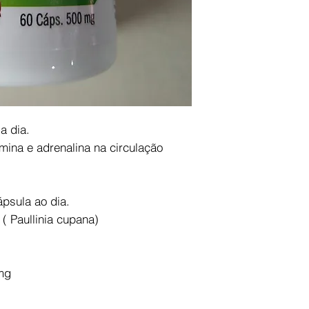
a dia.
mina e adrenalina na circulação
ápsula ao dia.
( Paullinia cupana)
.
mg