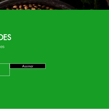
DES
des
Assinar