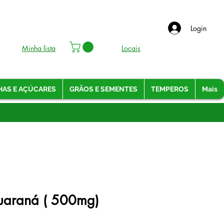
Login
Minha lista
Locais
HAS E AÇÚCARES
GRÃOS E SEMENTES
TEMPEROS
Mais
uaraná ( 500mg)