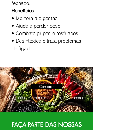
fechado.
Benefícios:
• Melhora a digestão
• Ajuda a perder peso
• Combate gripes e resfriados
• Desintoxica e trata problemas
de fígado.
Comprar
Seu pedido com mais conforto, segurança e
qualidade
FAÇA PARTE DAS NOSSAS