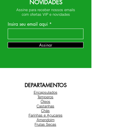
NOVIDADES
Assine para receber nossos emails
com ofertas VIP e novidades
Insira seu email aqui
Assinar
DEPARTAMENTOS
Encapsulados
Temperos
Óleos
Castanhas
Chás
Farinhas e Açucares
Amendoim
Frutas Secas