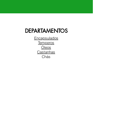
DEPARTAMENTOS
Encapsulados
Temperos
Óleos
Castanhas
Chás
Farinhas e Açucares
Amendoim
Frutas Secas
SOBRE NÓS
Sobre nós
Atendimento ao cliente
Locais
REDES SOCIAIS
Instagram