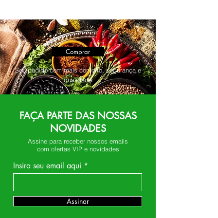
Comprar
Seu pedido com mais conforto, segurança e
qualidade
FAÇA PARTE DAS NOSSAS
NOVIDADES
Assine para receber nossos emails
com ofertas VIP e novidades
Insira seu email aqui
Assinar