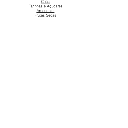
Chás
Farinhas e Açucares
Amendoim
Frutas Secas
SOBRE NÓS
Sobre nós
Atendimento ao cliente
Locais
REDES SOCIAIS
Instagram
Facebook
SUPORTE
Nossa equipe está aqui para ajudar
Saiba mais