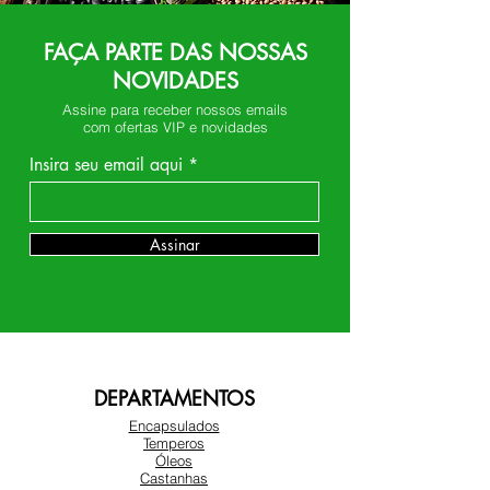
FAÇA PARTE DAS NOSSAS
NOVIDADES
Assine para receber nossos emails
com ofertas VIP e novidades
Insira seu email aqui
Assinar
DEPARTAMENTOS
Encapsulados
Temperos
Óleos
Castanhas