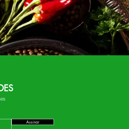
DES
des
Assinar