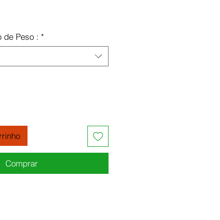
ço
o de Peso :
*
rrinho
Comprar