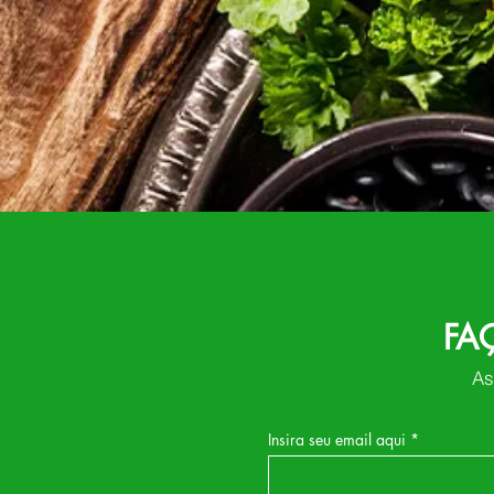
FA
As
Insira seu email aqui