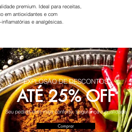
alidade premium. Ideal para receitas,
co em antioxidantes e com
-inflamatórias e analgésicas.
!
EXPLOSÃO DE DESCONTOS
ATÉ 25% OFF
Seu pedido com mais conforto, segurança e qualidade
Comprar