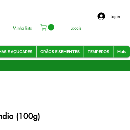
Login
Minha lista
Locais
HAS E AÇÚCARES
GRÃOS E SEMENTES
TEMPEROS
Mais
ndia (100g)