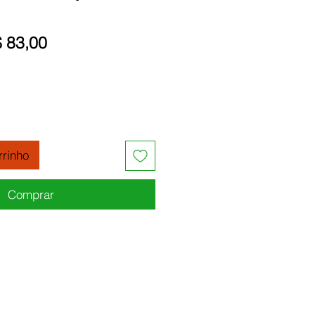
eço
Preço
 83,00
rmal
promocional
rrinho
Comprar