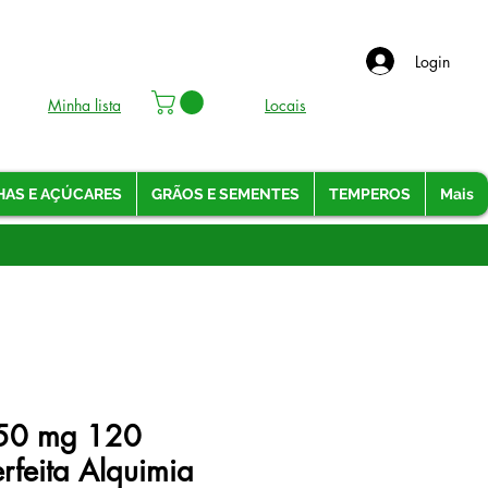
Login
Minha lista
Locais
HAS E AÇÚCARES
GRÃOS E SEMENTES
TEMPEROS
Mais
750 mg 120
rfeita Alquimia