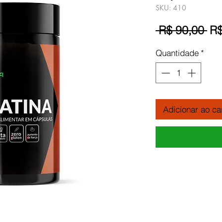
SKU: 410
Pr
 R$ 90,00 
R$
no
Quantidade
*
Adicionar ao ca