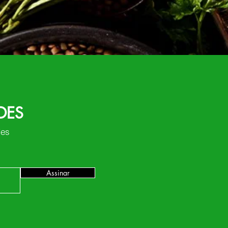
DES
des
Assinar