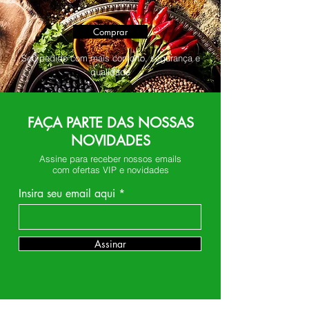
Comprar
Seu pedido com mais conforto, segurança e
qualidade
FAÇA PARTE DAS NOSSAS
NOVIDADES
Assine para receber nossos emails
com ofertas VIP e novidades
Insira seu email aqui
Assinar