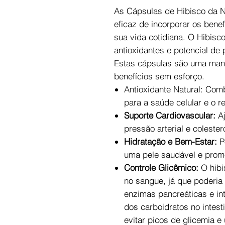
As Cápsulas de Hibisco da N
eficaz de incorporar os benef
sua vida cotidiana. O Hibisc
antioxidantes e potencial de
Estas cápsulas são uma manei
benefícios sem esforço.
Antioxidante Natural: Comb
para a saúde celular e o r
Suporte Cardiovascular:
Aj
pressão arterial e colestero
Hidratação e Bem-Estar:
P
uma pele saudável e promov
Controle Glicêmico:
O hibi
no sangue, já que poderia 
enzimas pancreáticas e in
dos carboidratos no intest
evitar picos de glicemia e