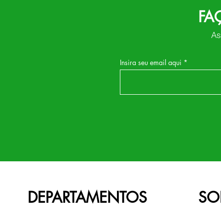
FA
As
Insira seu email aqui
DEPARTAMENTOS
SO