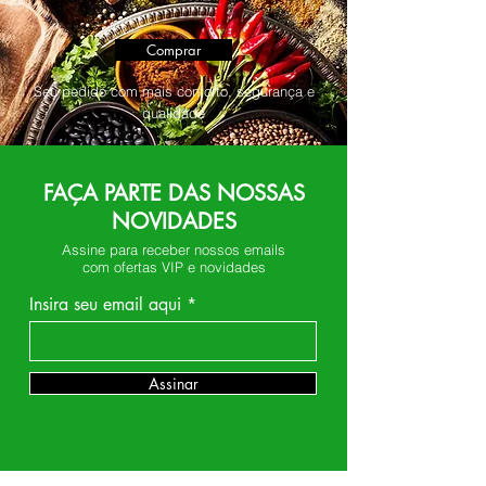
Comprar
Seu pedido com mais conforto, segurança e
qualidade
FAÇA PARTE DAS NOSSAS
NOVIDADES
Assine para receber nossos emails
com ofertas VIP e novidades
Insira seu email aqui
Assinar