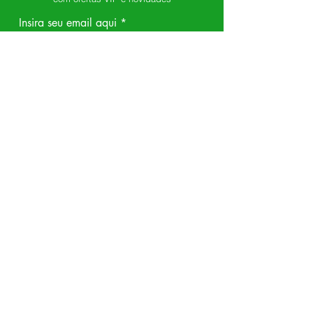
Insira seu email aqui
Assinar
DEPARTAMENTOS
Encapsulados
Temperos
Óleos
Castanhas
Chás
Farinhas e Açucares
Amendoim
Frutas Secas
SOBRE NÓS