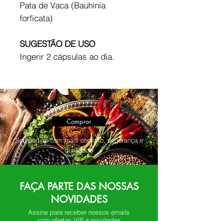
Pata de Vaca (Bauhinia
forficata)
SUGESTÃO DE USO
Ingerir 2 cápsulas ao dia.
Comprar
Seu pedido com mais conforto, segurança e
qualidade
FAÇA PARTE DAS NOSSAS
NOVIDADES
Assine para receber nossos emails
com ofertas VIP e novidades