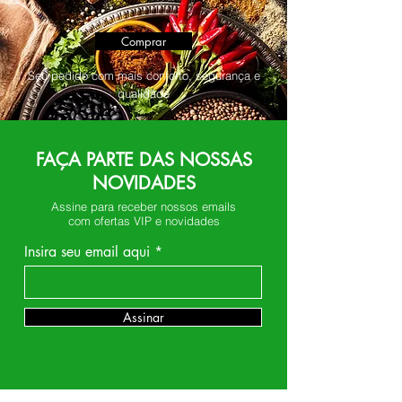
Comprar
Seu pedido com mais conforto, segurança e
qualidade
FAÇA PARTE DAS NOSSAS
NOVIDADES
Assine para receber nossos emails
com ofertas VIP e novidades
Insira seu email aqui
Assinar