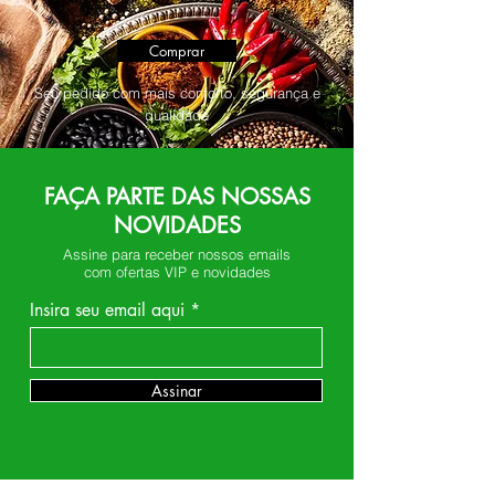
Comprar
Seu pedido com mais conforto, segurança e
qualidade
FAÇA PARTE DAS NOSSAS
NOVIDADES
Assine para receber nossos emails
com ofertas VIP e novidades
Insira seu email aqui
Assinar