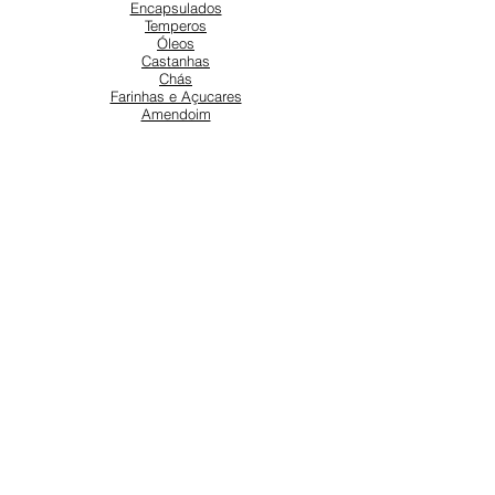
Encapsulados
Temperos
Óleos
Castanhas
Chás
Farinhas e Açucares
Amendoim
Frutas Secas
SOBRE NÓS
Sobre nós
Atendimento ao cliente
Locais
REDES SOCIAIS
Instagram
Facebook
SUPORTE
Nossa equipe está aqui para ajudar