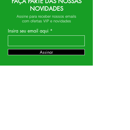
FAÇA PARTE DAS NOSSAS
NOVIDADES
Assine para receber nossos emails
com ofertas VIP e novidades
Insira seu email aqui
Assinar
DEPARTAMENTOS
Encapsulados
Temperos
Óleos
Castanhas
Chás
Farinhas e Açucares
Amendoim