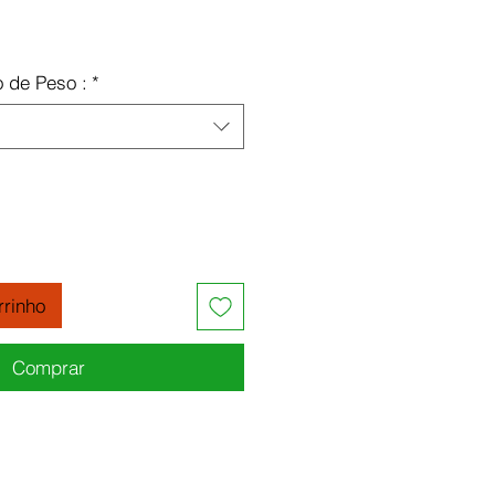
o
o de Peso :
*
rrinho
Comprar