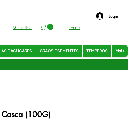
Login
Minha lista
Locais
HAS E AÇÚCARES
GRÃOS E SEMENTES
TEMPEROS
Mais
m Casca (100G)