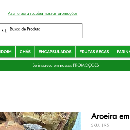
Assine para receber nossas promoções
NDOIM
CHÁS
ENCAPSULADOS
FRUTAS SECAS
FARIN
Se inscreva em nossas PROMOÇÕES
Aroeira e
SKU: 195