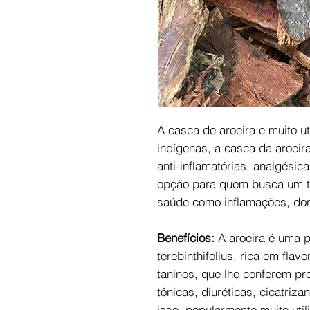
A casca de aroeira e muito u
indígenas, a casca da aroeir
anti-inflamatórias, analgésic
opção para quem busca um t
saúde como inflamações, dor
Benefícios:
A aroeira é uma p
terebinthifolius, rica em fla
taninos, que lhe conferem pro
tônicas, diuréticas, cicatriz
isso, popularmente muito uti