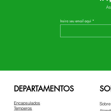
As
Insira seu email aqui
DEPARTAMENTOS
SO
Encapsulados
Sobre
Temperos
Atend