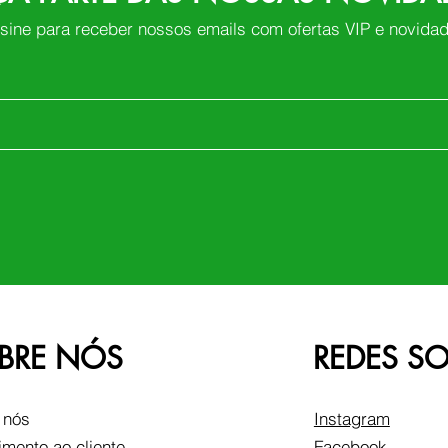
sine para receber nossos emails com ofertas VIP e novida
BRE NÓS
REDES SO
 nós
Instagram
imento ao cliente
Facebook