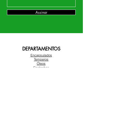
Assinar
DEPARTAMENTOS
Encapsulados
Temperos
Óleos
Castanhas
Chás
Farinhas e Açucares
Amendoim
Frutas Secas
SOBRE NÓS
Sobre nós
Atendimento ao cliente
Locais