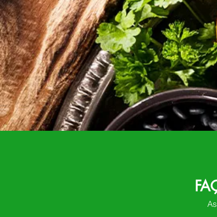
FA
As