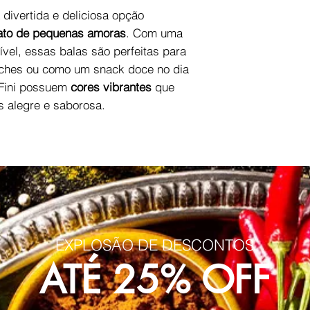
divertida e deliciosa opção
to de pequenas amoras
. Com uma
tível, essas balas são perfeitas para
anches ou como um snack doce no dia
Fini possuem
cores vibrantes
que
s alegre e saborosa.
EXPLOSÃO DE DESCONTOS
ATÉ 25% OFF