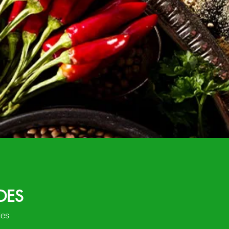
DES
des