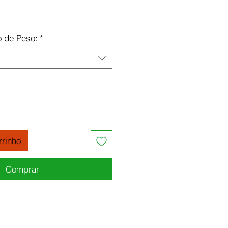
o
o de Peso:
*
rrinho
Comprar