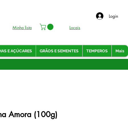
Login
Minha lista
Locais
HAS E AÇÚCARES
GRÃOS E SEMENTES
TEMPEROS
Mais
ina Amora (100g)