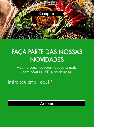
Comprar
Seu pedido com mais conforto, segurança e
qualidade
FAÇA PARTE DAS NOSSAS
NOVIDADES
Assine para receber nossos emails
com ofertas VIP e novidades
Insira seu email aqui
Assinar