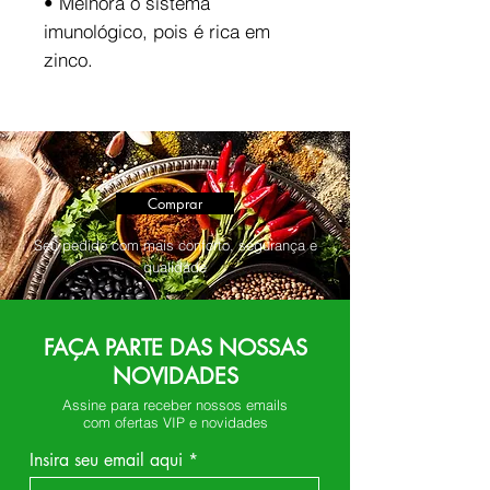
• Melhora o sistema
imunológico, pois é rica em
zinco.
Comprar
Seu pedido com mais conforto, segurança e
qualidade
FAÇA PARTE DAS NOSSAS
NOVIDADES
Assine para receber nossos emails
com ofertas VIP e novidades
Insira seu email aqui