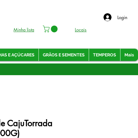
Login
Minha lista
Locais
HAS E AÇÚCARES
GRÃOS E SEMENTES
TEMPEROS
Mais
e CajuTorrada
100G)