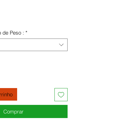
ço
o de Peso :
*
rrinho
Comprar