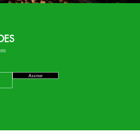
DES
des
Assinar