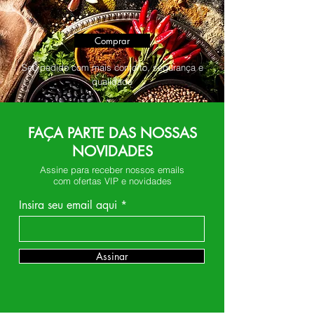
Comprar
Seu pedido com mais conforto, segurança e
qualidade
FAÇA PARTE DAS NOSSAS
NOVIDADES
Assine para receber nossos emails
com ofertas VIP e novidades
Insira seu email aqui
Assinar