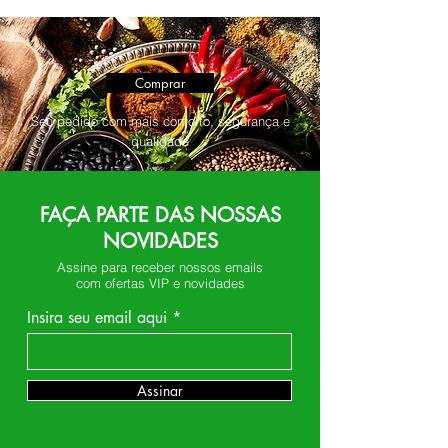
Comprar
Seu pedido com mais conforto, segurança e
qualidade
FAÇA PARTE DAS NOSSAS
NOVIDADES
Assine para receber nossos emails
com ofertas VIP e novidades
Insira seu email aqui
Assinar