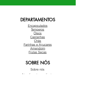
DEPARTAMENTOS
Encapsulados
Temperos
Óleos
Castanhas
Chás
Farinhas e Açucares
Amendoim
Frutas Secas
SOBRE NÓS
Sobre nós
Atendimento ao cliente
Locais
REDES SOCIAIS
Instagram
Facebook