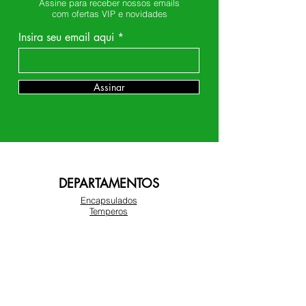
Assine para receber nossos emails
com ofertas VIP e novidades
Insira seu email aqui
Assinar
DEPARTAMENTOS
Encapsulados
Temperos
Óleos
Castanhas
Chás
Farinhas e Açucares
Amendoim
Frutas Secas