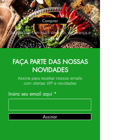
Comprar
Seu pedido com mais conforto, segurança e
qualidade
FAÇA PARTE DAS NOSSAS
NOVIDADES
Assine para receber nossos emails
com ofertas VIP e novidades
Insira seu email aqui
Assinar