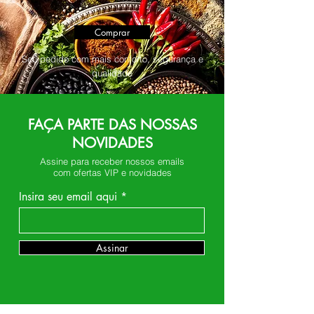
Comprar
Seu pedido com mais conforto, segurança e
qualidade
FAÇA PARTE DAS NOSSAS
NOVIDADES
Assine para receber nossos emails
com ofertas VIP e novidades
Insira seu email aqui
Assinar