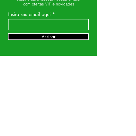
com ofertas VIP e novidades
Insira seu email aqui
Assinar
DEPARTAMENTOS
Encapsulados
Temperos
Óleos
Castanhas
Chás
Farinhas e Açucares
Amendoim
Frutas Secas
SOBRE NÓS