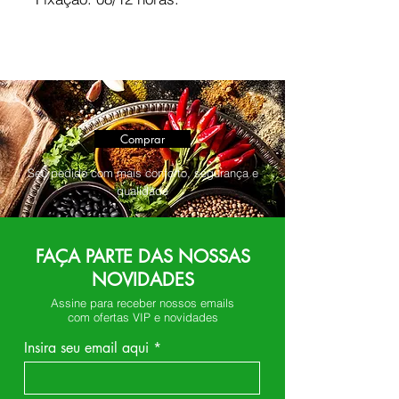
Comprar
Seu pedido com mais conforto, segurança e
qualidade
FAÇA PARTE DAS NOSSAS
NOVIDADES
Assine para receber nossos emails
com ofertas VIP e novidades
Insira seu email aqui