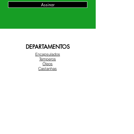
Assinar
DEPARTAMENTOS
Encapsulados
Temperos
Óleos
Castanhas
Chás
Farinhas e Açucares
Amendoim
Frutas Secas
SOBRE NÓS
Sobre nós
Atendimento ao cliente
Locais