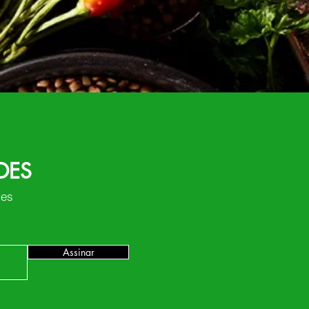
DES
des
Assinar