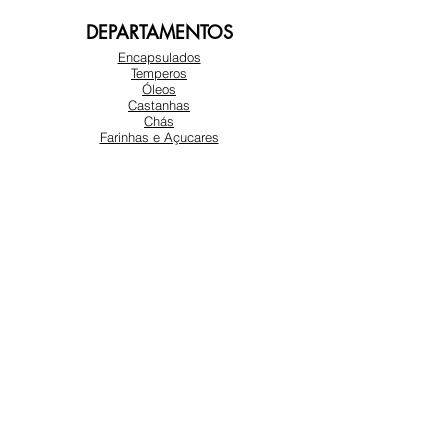
DEPARTAMENTOS
Encapsulados
Temperos
Óleos
Castanhas
Chás
Farinhas e Açucares
Amendoim
Frutas Secas
SOBRE NÓS
Sobre nós
Atendimento ao cliente
Locais
REDES SOCIAIS
Instagram
Facebook