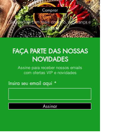
Comprar
Seu pedido com mais conforto, segurança e
qualidade
FAÇA PARTE DAS NOSSAS
NOVIDADES
Assine para receber nossos emails
com ofertas VIP e novidades
Insira seu email aqui
Assinar