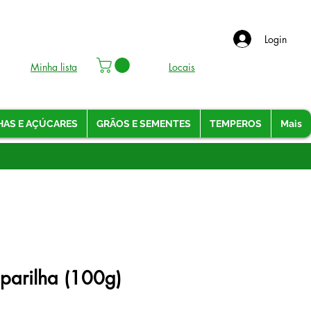
Login
Minha lista
Locais
HAS E AÇÚCARES
GRÃOS E SEMENTES
TEMPEROS
Mais
 parilha (100g)