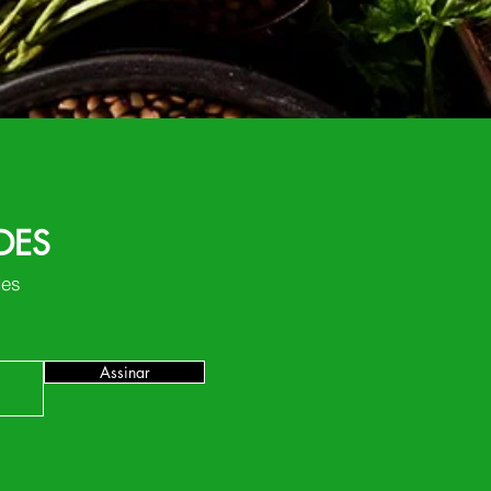
DES
des
Assinar