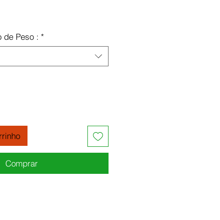
o
o de Peso :
*
rrinho
Comprar