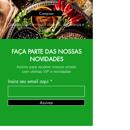
Comprar
Seu pedido com mais conforto, segurança e
qualidade
FAÇA PARTE DAS NOSSAS
NOVIDADES
Assine para receber nossos emails
com ofertas VIP e novidades
Insira seu email aqui
Assinar