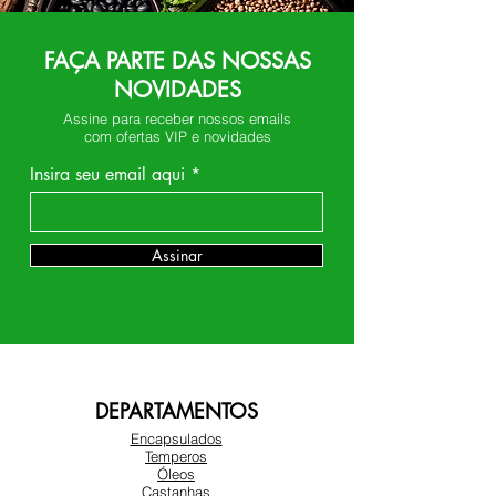
FAÇA PARTE DAS NOSSAS
NOVIDADES
Assine para receber nossos emails
com ofertas VIP e novidades
Insira seu email aqui
Assinar
DEPARTAMENTOS
Encapsulados
Temperos
Óleos
Castanhas