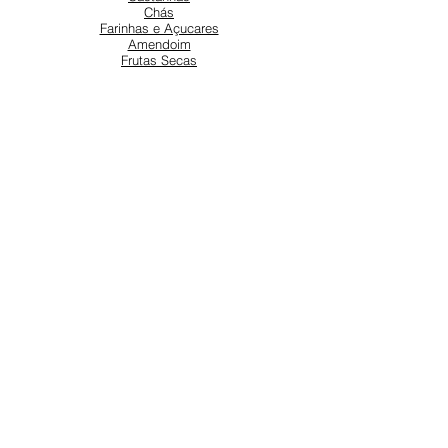
Chás
Farinhas e Açucares
Amendoim
Frutas Secas
SOBRE NÓS
Sobre nós
Atendimento ao cliente
Locais
REDES SOCIAIS
Instagram
Facebook
SUPORTE
Nossa equipe está aqui para ajudar
Saiba mais