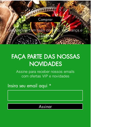
Comprar
Seu pedido com mais conforto, segurança e
qualidade
FAÇA PARTE DAS NOSSAS
NOVIDADES
Assine para receber nossos emails
com ofertas VIP e novidades
Insira seu email aqui
Assinar